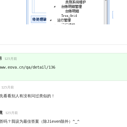
羽
125月前
www.eova.cn/qa/detail/136
125月前
先看看别人有没有问过类似的！
境
125月前
答吗？我设为最佳答案（除Jieven除外）^_^