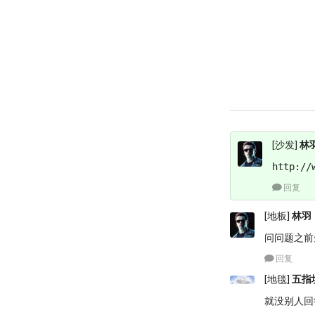
[沙发]
林
http://
回复
[地板]
林羽
问问题之前
回复
[地毯]
五指
就没别人回