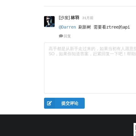
[沙发]
林羽
31月前
@Darren
 刷新树 需要看ztree的api
回复
提交评论