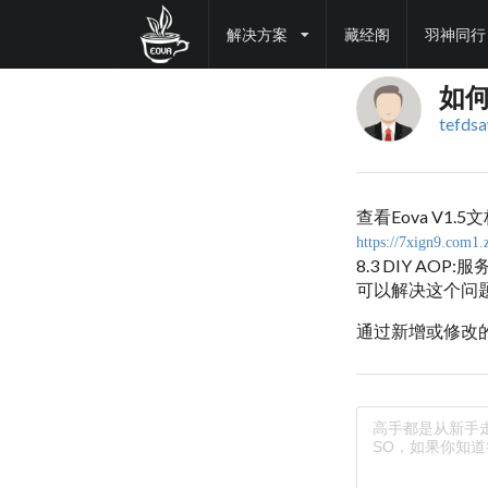
解决方案
藏经阁
羽神同行
如何
tefds
查看Eova V1.5
https://7xign9.com1
8.3
DIY AOP:
服
可以解决这个问
通过新增或修改的前置拦