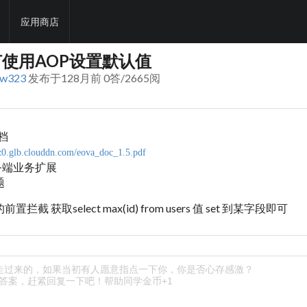
应用商店
使用AOP设置默认值
aw323
发布于128月前 0答/2665阅
文档
.z0.glb.clouddn.com/eova_doc_1.5.pdf
务端业务扩展
题
截 获取select max(id) from users 值 set 到某字段即可