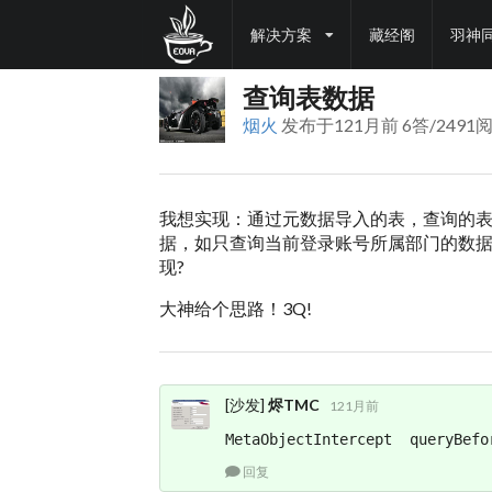
解决方案
藏经阁
羽神
查询表数据
烟火
发布于121月前 6答/2491
我想实现：通过元数据导入的表，查询的
据，如只查询当前登录账号所属部门的数
现?
大神给个思路！3Q!
[沙发]
烬TMC
121月前
MetaObjectIntercept  queryBefo
回复