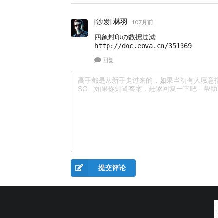
[沙发]
林羽
107月前
四象封印の数据过滤

http://doc.eova.cn/351369
回复
提交评论