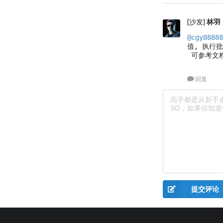
[沙发]
林羽
@cgy88888
值, 执行
 可参考文档:
回复
提交评论