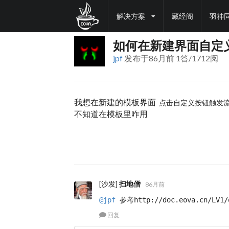
解决方案
藏经阁
羽神
如何在新建界面自定
jpf
发布于86月前 1答/1712阅
我想在新建的模板界面
点击自定义按钮触发
不知道在模板里咋用
[沙发]
扫地僧
86月前
@jpf
 参考http://doc.eova.cn/LV1/
回复