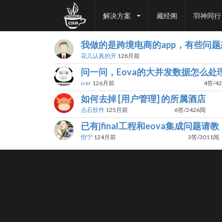
解决方案
藏经阁
羽神同行
我做的是跨境电商的app，有些问
花儿认真的开
128月前
问一问，Eova的大并发数据怎么处
icer
126月前
4答/4
如何去掉 [用户管理] 的所属酒店
点石软件
125月前
6答/2426阅
已有jfinal工程和eova集成问题请教
悟宁
124月前
3答/3011阅