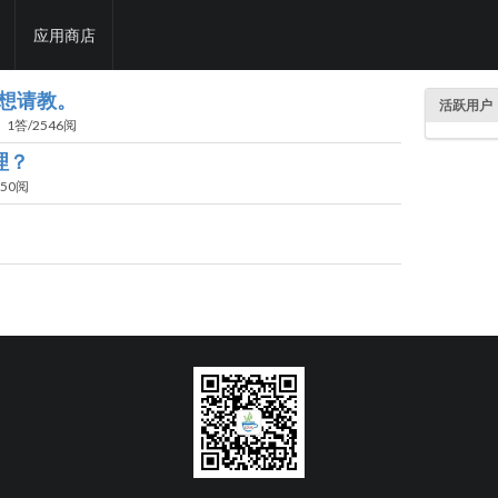
应用商店
题想请教。
活跃用户
1答/2546阅
理？
250阅